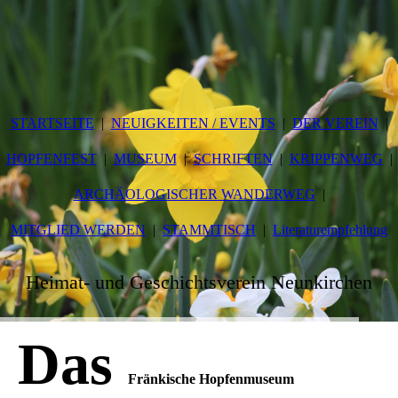
STARTSEITE
NEUIGKEITEN / EVENTS
DER VEREIN
HOPFENFEST
MUSEUM
SCHRIFTEN
KRIPPENWEG
ARCHÄOLOGISCHER WANDERWEG
MITGLIED WERDEN
STAMMTISCH
Literaturempfehlung
Heimat- und Geschichtsverein Neunkirchen
Das
Fränkische Hopfenmuseum