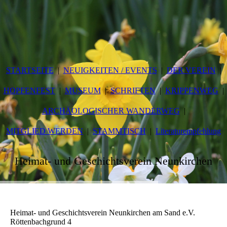
STARTSEITE
NEUIGKEITEN / EVENTS
DER VEREIN
HOPFENFEST
MUSEUM
SCHRIFTEN
KRIPPENWEG
ARCHÄOLOGISCHER WANDERWEG
MITGLIED WERDEN
STAMMTISCH
Literaturempfehlung
Heimat- und Geschichtsverein Neunkirchen
Heimat- und Geschichtsverein Neunkirchen am Sand e.V.
Röttenbachgrund 4