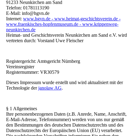
91233 Neunkirchen am Sand
Telefon: 01781113190
E-Mail: info@hgvn.de
Internet:
www.hgvn.de - www.heimat-geschichtsverein.de -
www.fraenkisches-hopfenmuseum.de - www.krippenweg-
neunkirchen.de
Heimat- und Geschichtsverein Neunkirchen am Sand e.V. wird
vertreten durch: Vorstand Uwe Fleischer
Registergericht: Amtsgericht Nürnberg
Vereinsregister
Registernummer: VR30579
Dieses Impressum wurde erstellt und wird aktualisiert mit der
Technologie der
janolaw AG
.
§ 1 Allgemeines
Ihre personenbezogenen Daten (z.B. Anrede, Name, Anschrift,
E-Mail-Adresse, Telefonnummer) werden von uns nur gemäß
den Bestimmungen des deutschen Datenschutzrechts und des
Datenschutzrechts der Europäischen Union (EU) verarbeitet.
Die nachfolgenden Vorschriften informieren Sie neben den