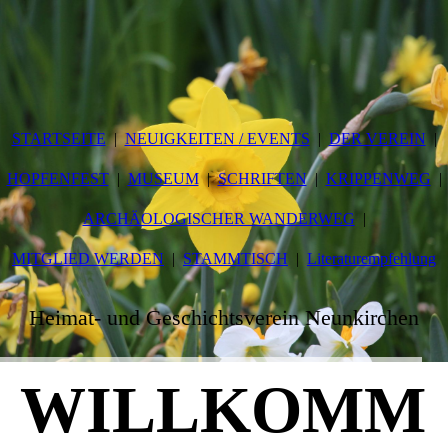
STARTSEITE
NEUIGKEITEN / EVENTS
DER VEREIN
HOPFENFEST
MUSEUM
SCHRIFTEN
KRIPPENWEG
ARCHÄOLOGISCHER WANDERWEG
MITGLIED WERDEN
STAMMTISCH
Literaturempfehlung
Heimat- und Geschichtsverein Neunkirchen
WILLKOMM