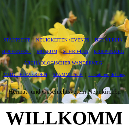
STARTSEITE
NEUIGKEITEN / EVENTS
DER VEREIN
HOPFENFEST
MUSEUM
SCHRIFTEN
KRIPPENWEG
ARCHÄOLOGISCHER WANDERWEG
MITGLIED WERDEN
STAMMTISCH
Literaturempfehlung
Heimat- und Geschichtsverein Neunkirchen
WILLKOMM